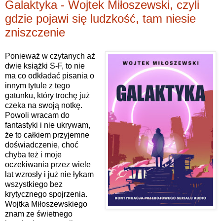
Galaktyka - Wojtek Miłoszewski, czyli
gdzie pojawi się ludzkość, tam niesie
zniszczenie
Ponieważ w czytanych aż
dwie książki S-F, to nie
ma co odkładać pisania o
innym tytule z tego
gatunku, który trochę już
czeka na swoją notkę.
Powoli wracam do
fantastyki i nie ukrywam,
że to całkiem przyjemne
doświadczenie, choć
chyba też i moje
oczekiwania przez wiele
lat wzrosły i już nie łykam
wszystkiego bez
krytycznego spojrzenia.
Wojtka Miłoszewskiego
znam ze świetnego