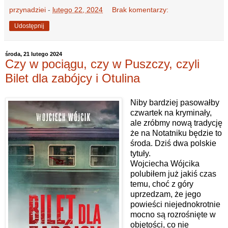
przynadziei
-
lutego 22, 2024
Brak komentarzy:
Udostępnij
środa, 21 lutego 2024
Czy w pociągu, czy w Puszczy, czyli
Bilet dla zabójcy i Otulina
Niby bardziej pasowałby
czwartek na kryminały,
ale zróbmy nową tradycję
że na Notatniku będzie to
środa. Dziś dwa polskie
tytuły.
Wojciecha Wójcika
polubiłem już jakiś czas
temu, choć z góry
uprzedzam, że jego
powieści niejednokrotnie
mocno są rozrośnięte w
objętości, co nie