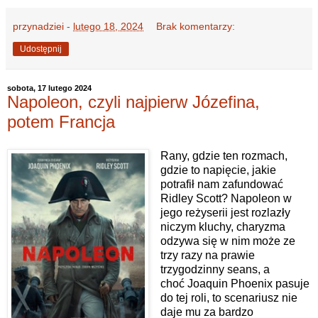
przynadziei
-
lutego 18, 2024
Brak komentarzy:
Udostępnij
sobota, 17 lutego 2024
Napoleon, czyli najpierw Józefina,
potem Francja
Rany, gdzie ten rozmach,
gdzie to napięcie, jakie
potrafił nam zafundować
Ridley Scott? Napoleon w
jego reżyserii jest rozlazły
niczym kluchy, charyzma
odzywa się w nim może ze
trzy razy na prawie
trzygodzinny seans, a
choć Joaquin Phoenix pasuje
do tej roli, to scenariusz nie
daje mu za bardzo