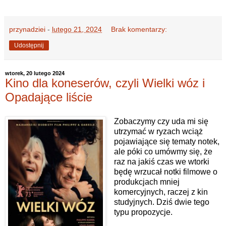
przynadziei
-
lutego 21, 2024
Brak komentarzy:
Udostępnij
wtorek, 20 lutego 2024
Kino dla koneserów, czyli Wielki wóz i
Opadające liście
Zobaczymy czy uda mi się
utrzymać w ryzach wciąż
pojawiające się tematy notek,
ale póki co umówmy się, że
raz na jakiś czas we wtorki
będę wrzucał notki filmowe o
produkcjach mniej
komercyjnych, raczej z kin
studyjnych. Dziś dwie tego
typu propozycje.