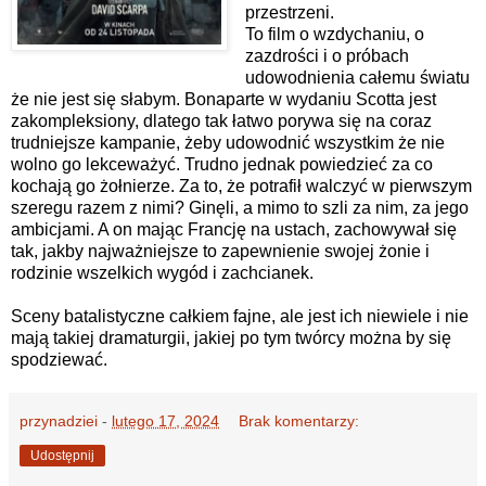
przestrzeni.
To film o wzdychaniu, o
zazdrości i o próbach
udowodnienia całemu światu
że nie jest się słabym. Bonaparte w wydaniu Scotta jest
zakompleksiony, dlatego tak łatwo porywa się na coraz
trudniejsze kampanie, żeby udowodnić wszystkim że nie
wolno go lekceważyć. Trudno jednak powiedzieć za co
kochają go żołnierze. Za to, że potrafił walczyć w pierwszym
szeregu razem z nimi? Ginęli, a mimo to szli za nim, za jego
ambicjami. A on mając Francję na ustach, zachowywał się
tak, jakby najważniejsze to zapewnienie swojej żonie i
rodzinie wszelkich wygód i zachcianek.
Sceny batalistyczne całkiem fajne, ale jest ich niewiele i nie
mają takiej dramaturgii, jakiej po tym twórcy można by się
spodziewać.
przynadziei
-
lutego 17, 2024
Brak komentarzy:
Udostępnij