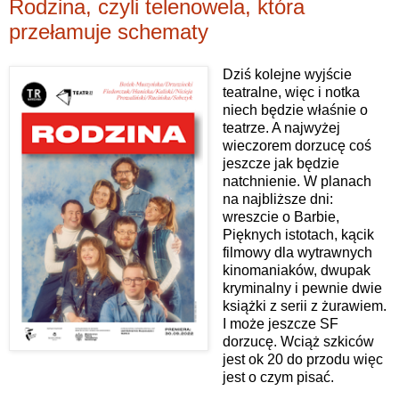
Rodzina, czyli telenowela, która
przełamuje schematy
Dziś kolejne wyjście
teatralne, więc i notka
niech będzie właśnie o
teatrze. A najwyżej
wieczorem dorzucę coś
jeszcze jak będzie
natchnienie. W planach
na najbliższe dni:
wreszcie o Barbie,
Pięknych istotach, kącik
filmowy dla wytrawnych
kinomaniaków, dwupak
kryminalny i pewnie dwie
książki z serii z żurawiem.
I może jeszcze SF
dorzucę. Wciąż szkiców
jest ok 20 do przodu więc
jest o czym pisać.