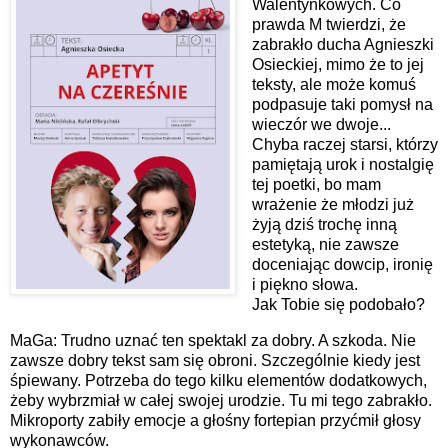
Walentynkowych. Co
prawda M twierdzi, że
zabrakło ducha Agnieszki
Osieckiej, mimo że to jej
teksty, ale może komuś
podpasuje taki pomysł na
wieczór we dwoje...
Chyba raczej starsi, którzy
pamiętają urok i nostalgię
tej poetki, bo mam
wrażenie że młodzi już
żyją dziś trochę inną
estetyką, nie zawsze
doceniając dowcip, ironię
i piękno słowa.
Jak Tobie się podobało?
MaGa: Trudno uznać ten spektakl za dobry. A szkoda. Nie
zawsze dobry tekst sam się obroni. Szczególnie kiedy jest
śpiewany. Potrzeba do tego kilku elementów dodatkowych,
żeby wybrzmiał w całej swojej urodzie. Tu mi tego zabrakło.
Mikroporty zabiły emocje a głośny fortepian przyćmił głosy
wykonawców.