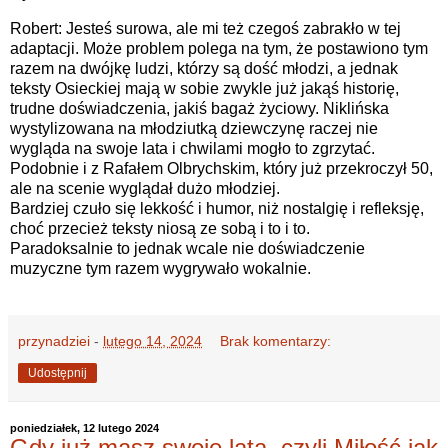
Robert: Jesteś surowa, ale mi też czegoś zabrakło w tej
adaptacji. Może problem polega na tym, że postawiono tym
razem na dwójkę ludzi, którzy są dość młodzi, a jednak
teksty Osieckiej mają w sobie zwykle już jakąś historię,
trudne doświadczenia, jakiś bagaż życiowy. Niklińska
wystylizowana na młodziutką dziewczynę raczej nie
wygląda na swoje lata i chwilami mogło to zgrzytać.
Podobnie i z Rafałem Olbrychskim, który już przekroczył 50,
ale na scenie wyglądał dużo młodziej.
Bardziej czuło się lekkość i humor, niż nostalgię i refleksję,
choć przecież teksty niosą ze sobą i to i to.
Paradoksalnie to jednak wcale nie doświadczenie
muzyczne tym razem wygrywało wokalnie.
przynadziei
-
lutego 14, 2024
Brak komentarzy:
Udostępnij
poniedziałek, 12 lutego 2024
Gdy już masz swoje lata, czyli Miłość jak