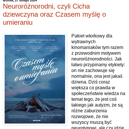
wtorek, 27 lutego 2024
Neuroróżnorodni, czyli Cicha
dziewczyna oraz Czasem myślę o
umieraniu
Pakiet wtorkowy dla
wytrawnych
kinomaniaków tym razem
z przewodnim motywem
neuroróżnorodności. Jak
łatwo przypinamy etykiety:
on nie zachowuje się
normalnie, ona jest jakaś
dziwna. Dziś coraz
większa co prawda w
społeczeństwie wiedza na
temat tego, że jest coś
takiego jak autyzm, że są
różne zaburzenia
rozwojowe, że nie
wszyscy muszą być
neurotypowi, ale czy idzie