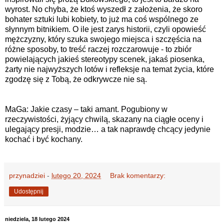
wyrost. No chyba, że ktoś wyszedł z założenia, że skoro
bohater sztuki lubi kobiety, to już ma coś wspólnego ze
słynnym bitnikiem. O ile jest zarys historii, czyli opowieść
mężczyzny, który szuka swojego miejsca i szczęścia na
różne sposoby, to treść raczej rozczarowuje - to zbiór
powielających jakieś stereotypy scenek, jakaś piosenka,
żarty nie najwyższych lotów i refleksje na temat życia, które
zgodzę się z Tobą, że odkrywcze nie są.
MaGa: Jakie czasy – taki amant. Pogubiony w
rzeczywistości, żyjący chwilą, skazany na ciągłe oceny i
ulegający presji, modzie… a tak naprawdę chcący jedynie
kochać i być kochany.
przynadziei
-
lutego 20, 2024
Brak komentarzy:
Udostępnij
niedziela, 18 lutego 2024