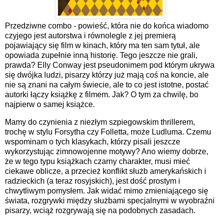
Przedziwne combo - powieść, która nie do końca wiadomo
czyjego jest autorstwa i równolegle z jej premierą
pojawiający się film w kinach, który ma ten sam tytuł, ale
opowiada zupełnie inną historię. Tego jeszcze nie grali,
prawda? Elly Conway jest pseudonimem pod którym ukrywa
się dwójka ludzi, pisarzy którzy już mają coś na koncie, ale
nie są znani na całym świecie, ale to co jest istotne, postać
autorki łączy książkę z filmem. Jak? O tym za chwilę, bo
najpierw o samej książce.
Mamy do czynienia z niezłym szpiegowskim thrillerem,
trochę w stylu Forsytha czy Folletta, może Ludluma. Czemu
wspominam o tych klasykach, którzy pisali jeszcze
wykorzystując zimnowojenne motywy? Ano wiemy dobrze,
że w tego typu książkach czarny charakter, musi mieć
ciekawe oblicze, a przecież konflikt służb amerykańskich i
radzieckich (a teraz rosyjskich), jest dość prostym i
chwytliwym pomysłem. Jak widać mimo zmieniającego się
świata, rozgrywki między służbami specjalnymi w wyobraźni
pisarzy, wciąż rozgrywają się na podobnych zasadach.