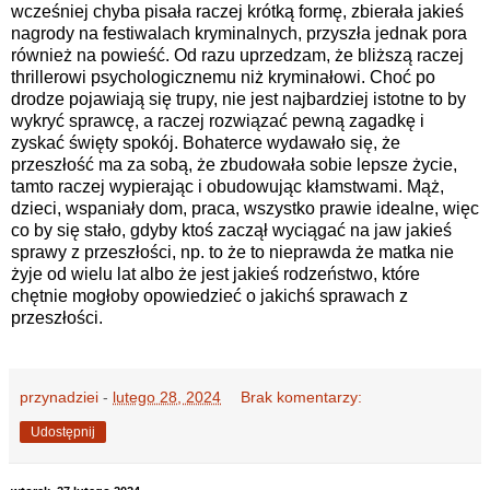
wcześniej chyba pisała raczej krótką formę, zbierała jakieś
nagrody na festiwalach kryminalnych, przyszła jednak pora
również na powieść. Od razu uprzedzam, że bliższą raczej
thrillerowi psychologicznemu niż kryminałowi. Choć po
drodze pojawiają się trupy, nie jest najbardziej istotne to by
wykryć sprawcę, a raczej rozwiązać pewną zagadkę i
zyskać święty spokój. Bohaterce wydawało się, że
przeszłość ma za sobą, że zbudowała sobie lepsze życie,
tamto raczej wypierając i obudowując kłamstwami. Mąż,
dzieci, wspaniały dom, praca, wszystko prawie idealne, więc
co by się stało, gdyby ktoś zaczął wyciągać na jaw jakieś
sprawy z przeszłości, np. to że to nieprawda że matka nie
żyje od wielu lat albo że jest jakieś rodzeństwo, które
chętnie mogłoby opowiedzieć o jakichś sprawach z
przeszłości.
przynadziei
-
lutego 28, 2024
Brak komentarzy:
Udostępnij