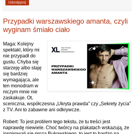
Udostępnij
Przypadki warszawskiego amanta, czyli
wyginam śmiało ciało
Maga: Kolejny
spektakl, który mi
nie przypadł do
gustu. Chyba się
starzeję albo staję
się bardziej
wymagająca, ale
ten monodram w
niczym mnie nie
zaskakuje. Ot,
sceniczna, współczesna „Ukryta prawda” czy „Sekrety życia”
z TV. Ani to zabawne ani odkrywcze.
Robert: To jest problem tego tekstu, że tu treści jest
naprawdę niewiele. Choć twórcy na plakatach wskazują, że
inspirowali się prozą Bukowskiego, to jest to bardzo na