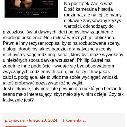
Na początek Wielki wóz.
Dość kameralna historia
rodzinna, ale na jej tle mamy
ciekawie zarysowany kryzys
wartości, odchodzący do
przeszłości świat dawnych idei i pomysłów, zagubienie
młodego pokolenia. No i miłość w różnych jej obliczach.
Pewnie inny reżyser rozpisał by to na rozbudowane sceny,
dialogi, dorobiłby jakieś bardziej dramatyczne akcenty i
mielibyśmy sagę rodzinną, serial, który być może wywołałby
u niektórych sporą dawkę wzruszeń. Phillip Garrel ma
zupełnie inne podejście - wydaje się być obserwatorem
zwyczajnych codziennych scen, nie łączy ich w jakąś
całość, podgląda, ale to widz ma sobie wyciągać wnioski,
jakoś próbować pozszywać różne wątki.
Jest ciekawie, intymnie, ale pewnie dla niektórych będzie to
seans mało interesujący, zbyt mało się w nim dzieje. Czy tak
faktycznie jest?
przynadziei
-
lutego 20, 2024
1 komentarz: