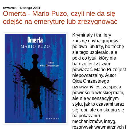
czwartek, 15 lutego 2024
Omerta - Mario Puzo, czyli nie da się
odejść na emeryturę lub zrezygnować
Kryminały i thrillery
zacznę chyba grupować
po dwa lub trzy, bo trochę
się tego uzbierało, ale
póki co tytuł, który nie
bardzo jest z czym
powiązać. Mario Puzo jest
niepowtarzalny. Autor
Ojca Chrzestnego
uznawany jest za speca
powieści o włoskiej mafii,
ale nie w sensacyjnym
stylu, jak to czasami teraz
się robi, ale on skupia się
na pokazaniu
mechanizmów, intryg,
rozgrywek wewnętrznych i