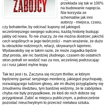
przekłada się tak w 100%
na budowanie napięcia.
Nie korzysta ze
schematów jak inni
autorzy - miejsca, czasu,
czy bohaterów, by odcinać kupony od jakiegoś
wcześniejszego swojego sukcesu, każdą historię budując
jakby od nowa. To nie znaczy, że nie można dostrzec jakichś
cech wspólnych w jego twórczości - mam wrażenie, że dużo
tu obrazków rodzinnych, relacji, skrywanych tajemnic.
Wydawałoby się w takim razie, że może zagadka będzie
zbyt prosta, ale nic bardziej złudnego, czasem do ostatnich
stron potrafi on wodzić nas za nos, wcześniej podrzucając
co i rusz jakieś mylne tropy.
Tak też jest i tu. Zaczyna się niczym thriller, w którym
będziemy ganiać seryjnego mordercę, jakiegoś psychopatę,
rozwalającego ludziom głowy, ale im dłużej przyglądamy się
żmudnemu śledztwu, tym bardziej widzimy, że te zabójstwa
chyba nie były przypadkowe, że ktoś do nich dobrze się
przygotował. Zabić w miejscu publicznym, a jednocześnie
pozostać nieuchwytnym to przecież niełatwa sztuka.