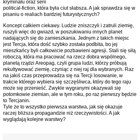
kryminału oraz serii
political-fiction, która była ciut słabsza. A jak sprawdza się w
pisaniu o realiach bardziej futurystycznych?
Koncept całkiem ciekawy. Ludzie zniszczyli i zatruli ziemię,
ruszyli więc do gwiazd, w poszukiwaniu innych planet
nadających się do zamieszkania. Jednym z takich miejsc
jest Tercja, która dość szybko została podbita, bo jej
mieszkańcy byli całkowicie pozbawieni agresji. Stali się siłą
roboczą, która ma pracować na rzecz dobra wspólnego,
planetą rządzi Areopag, czyli grupa ludzi, którzy próbują
rekultywować ziemię, czyniąc z niej raj dla wybranych. Raz
na jakiś czas przeprowadza się na Tercji losowanie, w
trakcie którego wybiera się szczęśliwca, który do tego raju
może się przenieść. Zwykle wygranymi okazywali się
potomkowie ziemian, ale w tym roku, po raz pierwszy będzie
to Tercjanin.
Tyle że to wszystko pierwsza warstwa, jak się okazuje
raczej bliższa propagandzie niż rzeczywistości. A jak
wyglądają kolejne warstwy?