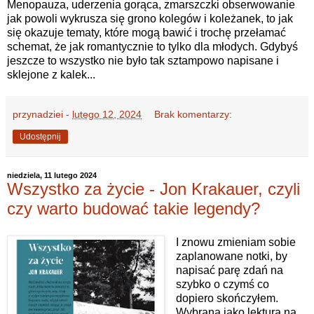
Menopauza, uderzenia gorąca, zmarszczki obserwowanie
jak powoli wykrusza się grono kolegów i koleżanek, to jak
się okazuje tematy, które mogą bawić i trochę przełamać
schemat, że jak romantycznie to tylko dla młodych. Gdybyś
jeszcze to wszystko nie było tak sztampowo napisane i
sklejone z kalek...
przynadziei
-
lutego 12, 2024
Brak komentarzy:
Udostępnij
niedziela, 11 lutego 2024
Wszystko za życie - Jon Krakauer, czyli
czy warto budować takie legendy?
I znowu zmieniam sobie
zaplanowane notki, by
napisać parę zdań na
szybko o czymś co
dopiero skończyłem.
Wybrana jako lektura na