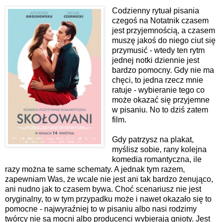
Codzienny rytuał pisania
czegoś na Notatnik czasem
jest przyjemnością, a czasem
muszę jakoś do niego ciut się
przymusić - wtedy ten rytm
jednej notki dziennie jest
bardzo pomocny. Gdy nie ma
chęci, to jedna rzecz mnie
ratuje - wybieranie tego co
może okazać się przyjemne
w pisaniu. No to dziś zatem
film.
Gdy patrzysz na plakat,
myślisz sobie, rany kolejna
komedia romantyczna, ile
razy można te same schematy. A jednak tym razem,
zapewniam Was, że wcale nie jest ani tak bardzo żenująco,
ani nudno jak to czasem bywa. Choć scenariusz nie jest
oryginalny, to w tym przypadku może i nawet okazało się to
pomocne - najwyraźniej to w pisaniu albo nasi rodzimy
twórcy nie są mocni albo producenci wybierają gnioty. Jest