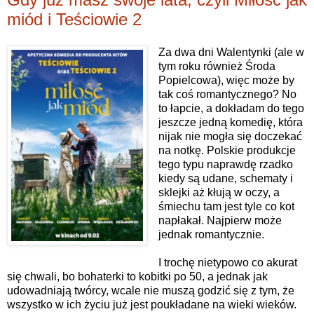
miód i Teściowie 2
Za dwa dni Walentynki (ale w
tym roku również Środa
Popielcowa), więc może by
tak coś romantycznego? No
to łapcie, a dokładam do tego
jeszcze jedną komedię, która
nijak nie mogła się doczekać
na notkę. Polskie produkcje
tego typu naprawdę rzadko
kiedy są udane, schematy i
sklejki aż kłują w oczy, a
śmiechu tam jest tyle co kot
napłakał. Najpierw może
jednak romantycznie.
I trochę nietypowo co akurat
się chwali, bo bohaterki to kobitki po 50, a jednak jak
udowadniają twórcy, wcale nie muszą godzić się z tym, że
wszystko w ich życiu już jest poukładane na wieki wieków.