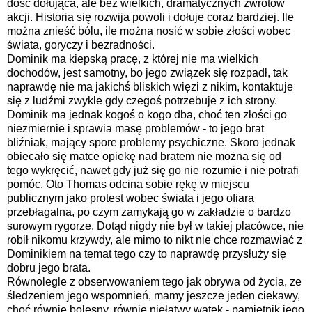
dość dołująca, ale bez wielkich, dramatycznych zwrotów
akcji. Historia się rozwija powoli i dołuje coraz bardziej. Ile
można znieść bólu, ile można nosić w sobie złości wobec
świata, goryczy i bezradności.
Dominik ma kiepską pracę, z której nie ma wielkich
dochodów, jest samotny, bo jego związek się rozpadł, tak
naprawdę nie ma jakichś bliskich więzi z nikim, kontaktuje
się z ludźmi zwykle gdy czegoś potrzebuje z ich strony.
Dominik ma jednak kogoś o kogo dba, choć ten złości go
niezmiernie i sprawia masę problemów - to jego brat
bliźniak, mający spore problemy psychiczne. Skoro jednak
obiecało się matce opiekę nad bratem nie można się od
tego wykręcić, nawet gdy już się go nie rozumie i nie potrafi
pomóc. Oto Thomas odcina sobie rękę w miejscu
publicznym jako protest wobec świata i jego ofiara
przebłagalna, po czym zamykają go w zakładzie o bardzo
surowym rygorze. Dotąd nigdy nie był w takiej placówce, nie
robił nikomu krzywdy, ale mimo to nikt nie chce rozmawiać z
Dominikiem na temat tego czy to naprawdę przysłuży się
dobru jego brata.
Równolegle z obserwowaniem tego jak obrywa od życia, ze
śledzeniem jego wspomnień, mamy jeszcze jeden ciekawy,
choć równie bolesny, równie niełatwy wątek - pamiętnik jego